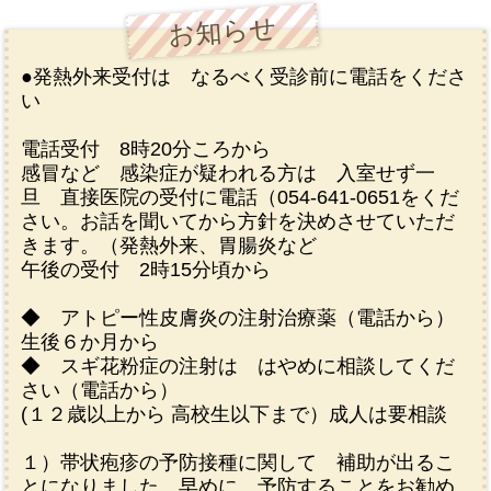
お知らせ
●発熱外来受付は なるべく受診前に電話をくださ
い
電話受付 8時20分ころから
感冒など 感染症が疑われる方は 入室せず一
旦 直接医院の受付に電話（054-641-0651をくだ
さい。お話を聞いてから方針を決めさせていただ
きます。（発熱外来、胃腸炎など
午後の受付 2時15分頃から
◆ アトピー性皮膚炎の注射治療薬（電話から）
生後６か月から
◆ スギ花粉症の注射は はやめに相談してくだ
さい（電話から）
(１２歳以上から 高校生以下まで）成人は要相談
１）帯状疱疹の予防接種に関して 補助が出るこ
とになりました。早めに 予防することをお勧め